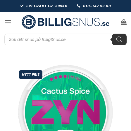
Skip
FRI FRAKT FR. 399KR
010-147 99 00
to
content
Produktsökning
NYTT PRIS