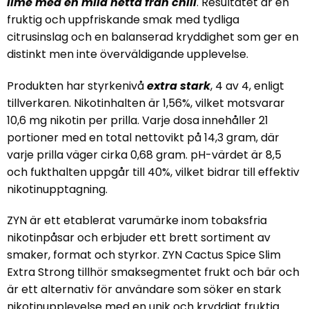
lime med en mild hetta från chili
. Resultatet är en
fruktig och uppfriskande smak med tydliga
citrusinslag och en balanserad kryddighet som ger en
distinkt men inte överväldigande upplevelse.
Produkten har styrkenivå
extra stark
,
4 av 4,
enligt
tillverkaren. Nikotinhalten är
1,56%
, vilket motsvarar
10,6 mg nikotin per prilla
. Varje dosa innehåller
21
portioner
med en total nettovikt på
14,3 gram
, där
varje prilla väger cirka
0,68 gram
. pH-värdet är
8,5
och fukthalten uppgår till
40%
, vilket bidrar till effektiv
nikotinupptagning.
ZYN är ett etablerat varumärke inom tobaksfria
nikotinpåsar och erbjuder ett brett sortiment av
smaker, format och styrkor.
ZYN Cactus Spice Slim
Extra Strong
tillhör smaksegmentet frukt och bär och
är ett alternativ för användare som söker en stark
nikotinupplevelse med en unik och kryddigt fruktig