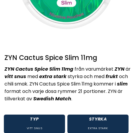
ZYN Cactus Spice Slim 11mg
ZYN Cactus Spice Slim 11mg
från varumärket
ZYN
är
vitt snus
med
extra stark
styrka och med
frukt
och
chili smak. ZYN Cactus Spice Slim 11mg kommer i
slim
format och varje dosa rymmer 21 portioner. ZYN är
tillverkat av
Swedish Match
.
TYP
STYRKA
VITT SNUS
EXTRA STARK