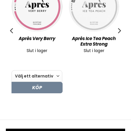
d
Après Very Berry
Après Ice Tea Peach
Extra Strong
Slut i lager
Slut i lager
KÖP