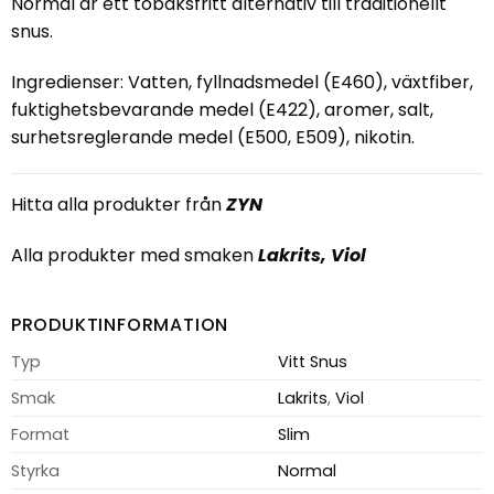
Normal är ett tobaksfritt alternativ till traditionellt
snus.
Ingredienser: Vatten, fyllnadsmedel (E460), växtfiber,
fuktighetsbevarande medel (E422), aromer, salt,
surhetsreglerande medel (E500, E509), nikotin.
Hitta alla produkter från
ZYN
Alla produkter med smaken
Lakrits
,
Viol
PRODUKTINFORMATION
Typ
Vitt Snus
Smak
Lakrits
,
Viol
Format
Slim
Styrka
Normal