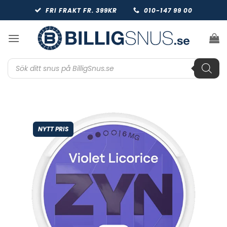
Skip
FRI FRAKT FR. 399KR
010-147 99 00
to
content
Produktsökning
NYTT PRIS