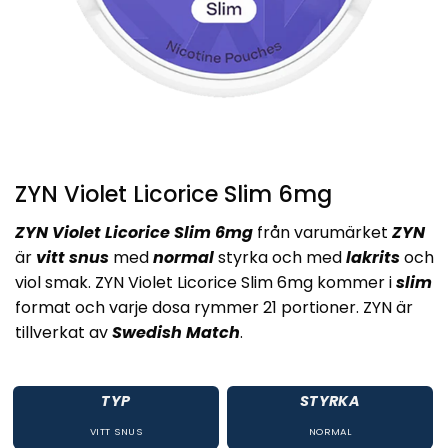
ZYN Violet Licorice Slim 6mg
ZYN Violet Licorice Slim 6mg
från varumärket
ZYN
är
vitt snus
med
normal
styrka och med
lakrits
och
viol smak. ZYN Violet Licorice Slim 6mg kommer i
slim
format och varje dosa rymmer 21 portioner. ZYN är
tillverkat av
Swedish Match
.
TYP
STYRKA
VITT SNUS
NORMAL