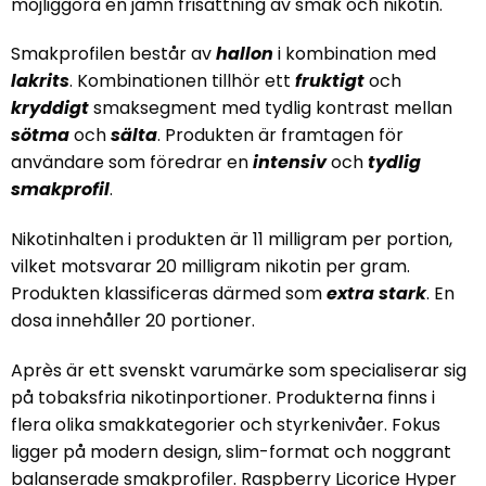
möjliggöra en jämn frisättning av smak och nikotin.
Smakprofilen består av
hallon
i kombination med
lakrits
. Kombinationen tillhör ett
fruktigt
och
kryddigt
smaksegment med tydlig kontrast mellan
sötma
och
sälta
. Produkten är framtagen för
användare som föredrar en
intensiv
och
tydlig
smakprofil
.
Nikotinhalten i produkten är 11 milligram per portion,
vilket motsvarar 20 milligram nikotin per gram.
Produkten klassificeras därmed som
extra stark
. En
dosa innehåller 20 portioner.
Après är ett svenskt varumärke som specialiserar sig
på tobaksfria nikotinportioner. Produkterna finns i
flera olika smakkategorier och styrkenivåer. Fokus
ligger på modern design, slim-format och noggrant
balanserade smakprofiler. Raspberry Licorice Hyper