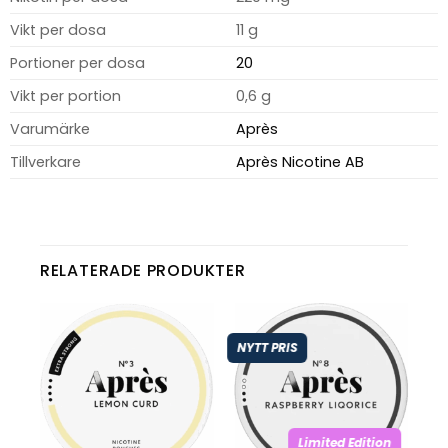
Vikt per dosa
11 g
Portioner per dosa
20
Vikt per portion
0,6 g
Varumärke
Après
Tillverkare
Après Nicotine AB
RELATERADE PRODUKTER
NYTT PRIS
Limited Edition