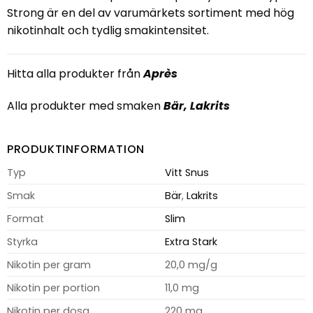
Strong är en del av varumärkets sortiment med hög
nikotinhalt och tydlig smakintensitet.
Hitta alla produkter från
Après
Alla produkter med smaken
Bär
,
Lakrits
PRODUKTINFORMATION
Typ
Vitt Snus
Smak
Bär
,
Lakrits
Format
Slim
Styrka
Extra Stark
Nikotin per gram
20,0 mg/g
Nikotin per portion
11,0 mg
Nikotin per dosa
220 mg