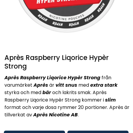
Après Raspberry Liqorice Hypèr
Strong
Après Raspberry Liqorice Hypèr Strong
från
varumärket
Après
är
vitt snus
med
extra stark
styrka och med
bär
och lakrits smak. Après
Raspberry Liqorice Hypèr Strong kommer i
slim
format och varje dosa rymmer 20 portioner. Après är
tillverkat av
Après Nicotine AB
.