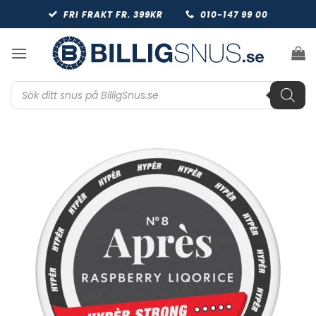
Skip
FRI FRAKT FR. 399KR
010-147 99 00
to
content
Produktsökning