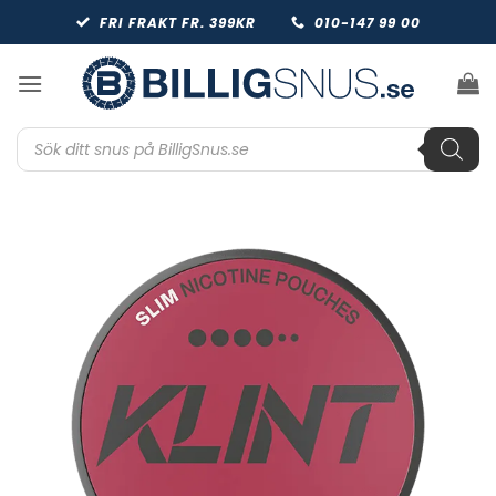
Skip
FRI FRAKT FR. 399KR
010-147 99 00
to
content
Produktsökning