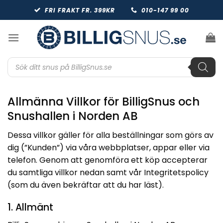
Skip
FRI FRAKT FR. 399KR
010-147 99 00
to
content
Produktsökning
Allmänna Villkor för BilligSnus och
Snushallen i Norden AB
Dessa villkor gäller för alla beställningar som görs av
dig (”Kunden”) via våra webbplatser, appar eller via
telefon. Genom att genomföra ett köp accepterar
du samtliga villkor nedan samt vår Integritetspolicy
(som du även bekräftar att du har läst).
1. Allmänt