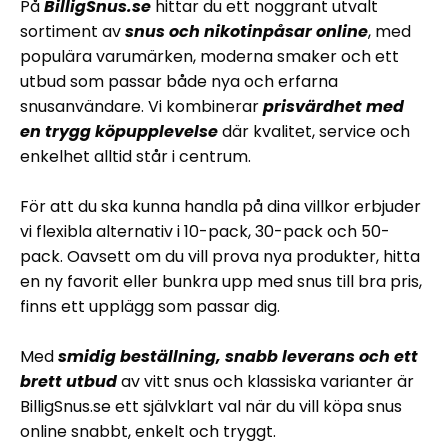
På
BilligSnus.se
hittar du ett noggrant utvalt
sortiment av
snus och nikotinpåsar online
, med
populära varumärken, moderna smaker och ett
utbud som passar både nya och erfarna
snusanvändare. Vi kombinerar
prisvärdhet med
en trygg köpupplevelse
där kvalitet, service och
enkelhet alltid står i centrum.
För att du ska kunna handla på dina villkor erbjuder
vi flexibla alternativ i 10-pack, 30-pack och 50-
pack. Oavsett om du vill prova nya produkter, hitta
en ny favorit eller bunkra upp med snus till bra pris,
finns ett upplägg som passar dig.
Med
smidig beställning, snabb leverans och ett
brett utbud
av vitt snus och klassiska varianter är
BilligSnus.se ett självklart val när du vill köpa snus
online snabbt, enkelt och tryggt.