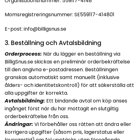
Organisationsnummer: 559117-4148
Momsregistreringsnummer: SE559117-414801
E-post:
info@billigsnus.se
3. Beställning och Avtalsbildning
Orderprocess:
När du lägger en beställning via
BilligSnus.se skickas en preliminär orderbekräftelse
till den angivna e-postadressen. Beställningen
granskas automatiskt samt manuellt (inklusive
ålders- och identitetskontroll) för att säkerställa att
alla uppgifter är korrekta.
Avtalsbildning:
Ett bindande avtal om köp anses
ingånget först när du har mottagit en slutgiltig
orderbekräftelse från oss.
Ändringar:
Vi förbehåller oss rätten att ändra eller
korrigera uppgifter (såsom pris, lagerstatus eller
leveranstid) om fel upptäcks, utan föregående