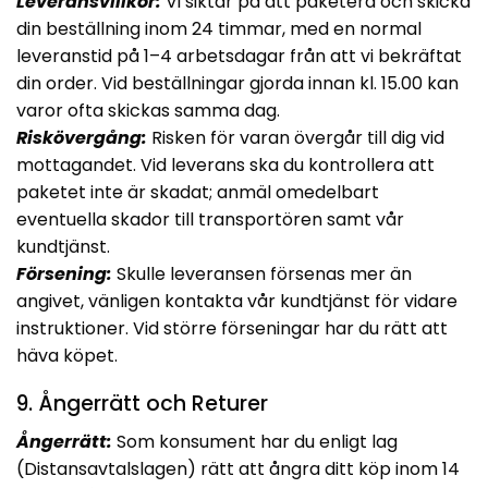
Leveransvillkor:
Vi siktar på att paketera och skicka
din beställning inom 24 timmar, med en normal
leveranstid på 1–4 arbetsdagar från att vi bekräftat
din order. Vid beställningar gjorda innan kl. 15.00 kan
varor ofta skickas samma dag.
Riskövergång:
Risken för varan övergår till dig vid
mottagandet. Vid leverans ska du kontrollera att
paketet inte är skadat; anmäl omedelbart
eventuella skador till transportören samt vår
kundtjänst.
Försening:
Skulle leveransen försenas mer än
angivet, vänligen kontakta vår kundtjänst för vidare
instruktioner. Vid större förseningar har du rätt att
häva köpet.
9. Ångerrätt och Returer
Ångerrätt:
Som konsument har du enligt lag
(Distansavtalslagen) rätt att ångra ditt köp inom 14