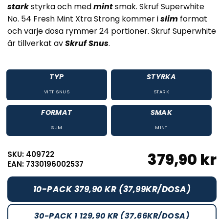
stark
styrka och med
mint
smak. Skruf Superwhite
No. 54 Fresh Mint Xtra Strong kommer i
slim
format
och varje dosa rymmer 24 portioner. Skruf Superwhite
är tillverkat av
Skruf Snus
.
TYP
STYRKA
VITT SNUS
STARK
FORMAT
SMAK
SLIM
MINT
SKU: 409722
379,90 kr
EAN: 7330196002537
10-PACK 379,90 KR (37,99KR/DOSA)
30-PACK 1 129,90 KR (37,66KR/DOSA)