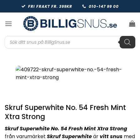
Skip
FRI FRAKT FR. 399KR
010-147 99 00
to
content
Produktsökning
Skruf Superwhite No. 54 Fresh Mint
Xtra Strong
Skruf Superwhite No. 54 Fresh Mint Xtra Strong
från varumärket
Skruf Superwhite
är
vitt snus
med