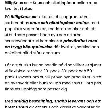
BilligSnus.se – Snus och nikotinpåsar online med
kvalitet i fokus
På
BilligSnus.se
hittar du ett noggrant utvalt
sortiment av
snus och nikotinpåsar online
, med
populära varumärken, moderna smaker och ett
utbud som passar både nya och erfarna
snusanvändare. Vi kombinerar
prisvärdhet med
en trygg köpupplevelse
där kvalitet, service och
enkelhet alltid står i centrum.
För att du ska kunna handla på dina villkor erbjuder
vi flexibla alternativ i 10-pack, 30-pack och 50-
pack. Oavsett om du vill prova nya produkter, hitta
en ny favorit eller bunkra upp med snus till bra pris,
finns ett upplägg som passar dig.
Med
smidig beställning, snabb leverans och ett
brett utbud
av vitt snus och klassiska varianter är