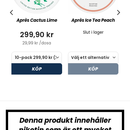
Après Cactus Lime
Après Ice Tea Peach
299,90 kr
Slut i lager
29,99 kr /dosa
KÖP
KÖP
Denna produkt innehåller
nikotin som är ett mycket