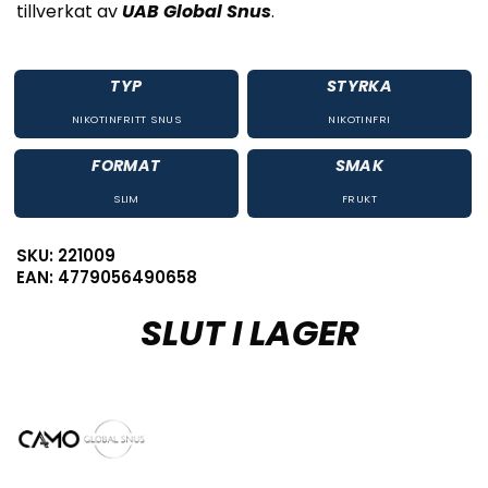
tillverkat av
UAB Global Snus
.
TYP
STYRKA
NIKOTINFRITT SNUS
NIKOTINFRI
FORMAT
SMAK
SLIM
FRUKT
SKU: 221009
EAN: 4779056490658
SLUT I LAGER