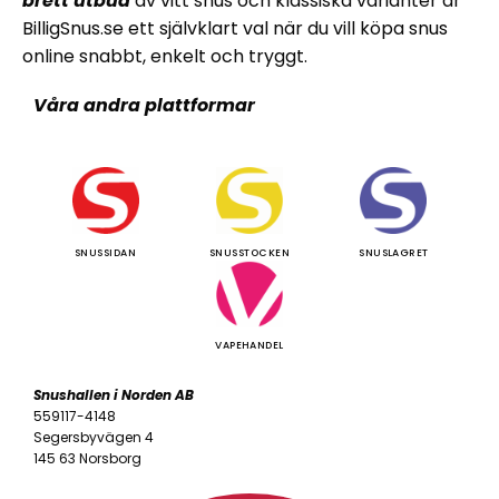
brett utbud
av vitt snus och klassiska varianter är
BilligSnus.se ett självklart val när du vill köpa snus
online snabbt, enkelt och tryggt.
Våra andra plattformar
SNUSSIDAN
SNUSSTOCKEN
SNUSLAGRET
VAPEHANDEL
Snushallen i Norden AB
559117-4148
Segersbyvägen 4
145 63 Norsborg