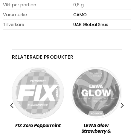
Vikt per portion
0,8 g
Varumärke
CAMO
Tillverkare
UAB Global Snus
RELATERADE PRODUKTER
FIX Zero Peppermint
LEWA Glow
Strawberry &