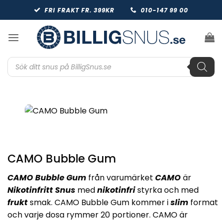
Skip
FRI FRAKT FR. 399KR
010-147 99 00
to
content
Produktsökning
CAMO Bubble Gum
CAMO Bubble Gum
från varumärket
CAMO
är
Nikotinfritt Snus
med
nikotinfri
styrka och med
frukt
smak. CAMO Bubble Gum kommer i
slim
format
och varje dosa rymmer 20 portioner. CAMO är