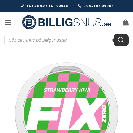
Skip
FRI FRAKT FR. 399KR
010-147 99 00
to
content
Produktsökning