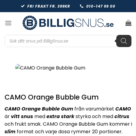
Skip
FRI FRAKT FR. 399KR
010-147 99 00
to
content
Produktsökning
CAMO Orange Bubble Gum
CAMO Orange Bubble Gum
från varumärket
CAMO
är
vitt snus
med
extra stark
styrka och med
citrus
och frukt smak. CAMO Orange Bubble Gum kommer i
slim
format och varje dosa rymmer 20 portioner.