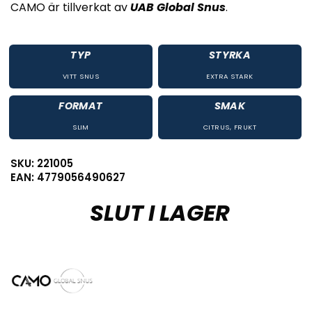
CAMO är tillverkat av
UAB Global Snus
.
TYP
STYRKA
VITT SNUS
EXTRA STARK
FORMAT
SMAK
SLIM
CITRUS
,
FRUKT
SKU: 221005
EAN: 4779056490627
SLUT I LAGER