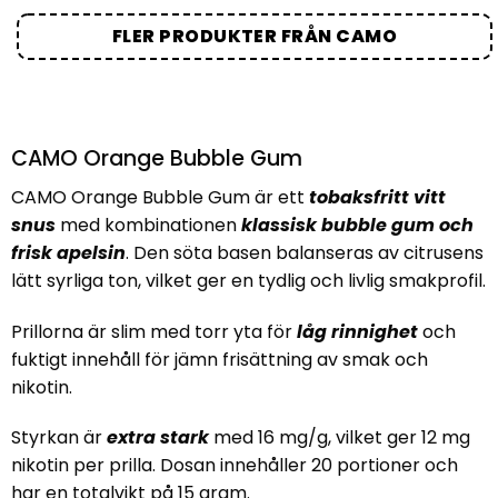
FLER PRODUKTER FRÅN CAMO
CAMO Orange Bubble Gum
CAMO Orange Bubble Gum
är ett
tobaksfritt vitt
snus
med kombinationen
klassisk bubble gum och
frisk apelsin
. Den söta basen balanseras av citrusens
lätt syrliga ton, vilket ger en tydlig och livlig smakprofil.
Prillorna är slim med torr yta för
låg rinnighet
och
fuktigt innehåll för jämn frisättning av smak och
nikotin.
Styrkan är
extra stark
med
16 mg/g
, vilket ger
12 mg
nikotin per prilla
. Dosan innehåller
20 portioner
och
har en totalvikt på
15 gram
.