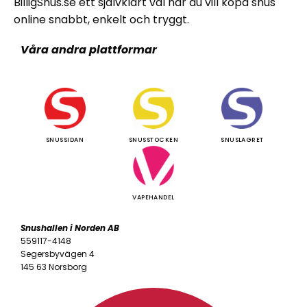
BilligSnus.se ett självklart val när du vill köpa snus
online snabbt, enkelt och tryggt.
Våra andra plattformar
SNUSSIDAN
SNUSSTOCKEN
SNUSLAGRET
VAPEHANDEL
Snushallen i Norden AB
559117-4148
Segersbyvägen 4
145 63 Norsborg