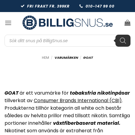
Skip
FRI FRAKT FR. 399KR
010-147 99 00
to
content
Produktsökning
HEM
/
VARUMÄRKEN
/
GOAT
GOAT
är ett varumärke för
tobaksfria nikotinpåsar
tillverkat av
Consumer Brands International (CBI)
.
Produkterna tillhör kategorin all white och består
således av helvita prillor med tillsatt nikotin. Samtliga
portioner innehåller
växtfiberbaserat material.
Nikotinet som används är extraherat från