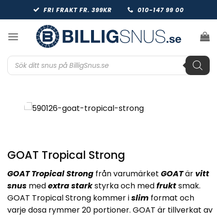
Skip
FRI FRAKT FR. 399KR
010-147 99 00
to
content
Produktsökning
GOAT Tropical Strong
GOAT Tropical Strong
från varumärket
GOAT
är
vitt
snus
med
extra stark
styrka och med
frukt
smak.
GOAT Tropical Strong kommer i
slim
format och
varje dosa rymmer 20 portioner. GOAT är tillverkat av