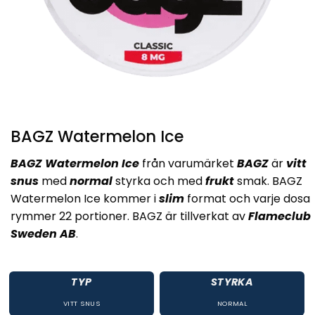
BAGZ Watermelon Ice
BAGZ Watermelon Ice
från varumärket
BAGZ
är
vitt
snus
med
normal
styrka och med
frukt
smak. BAGZ
Watermelon Ice kommer i
slim
format och varje dosa
rymmer 22 portioner. BAGZ är tillverkat av
Flameclub
Sweden AB
.
TYP
STYRKA
VITT SNUS
NORMAL