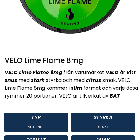
VELO Lime Flame 8mg
VELO Lime Flame 8mg
från varumärket
VELO
är
vitt
snus
med
stark
styrka och med
citrus
smak. VELO
Lime Flame 8mg kommer i
slim
format och varje dosa
rymmer 20 portioner. VELO är tillverkat av
BAT
.
TYP
STYRKA
VITT SNUS
STARK