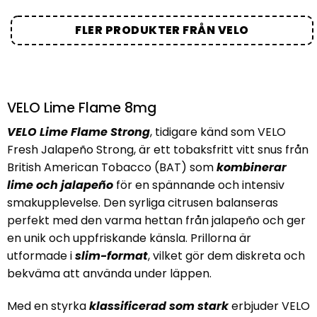
FLER PRODUKTER FRÅN VELO
VELO Lime Flame 8mg
VELO Lime Flame Strong
, tidigare känd som VELO
Fresh Jalapeño Strong, är ett tobaksfritt vitt snus från
British American Tobacco (BAT) som
kombinerar
lime och jalapeño
för en spännande och intensiv
smakupplevelse. Den syrliga citrusen balanseras
perfekt med den varma hettan från jalapeño och ger
en unik och uppfriskande känsla. Prillorna är
utformade i
slim-format
, vilket gör dem diskreta och
bekväma att använda under läppen.
Med en styrka
klassificerad som stark
erbjuder VELO