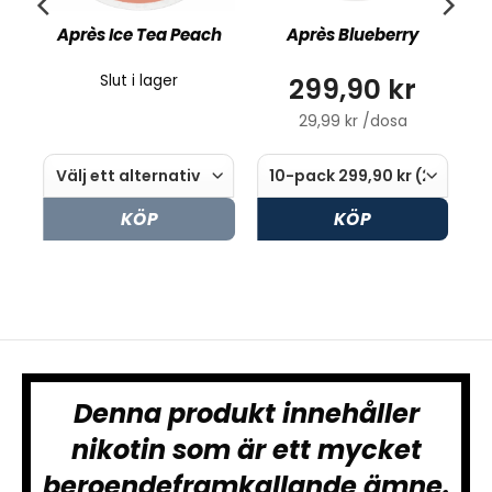
ra
Après Ice Tea Peach
Après Blueberry
299,90 kr
Slut i lager
29,99 kr /dosa
KÖP
KÖP
Denna produkt innehåller
nikotin som är ett mycket
beroendeframkallande ämne.