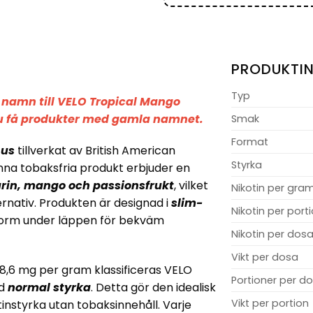
PRODUKTI
Typ
namn till VELO Tropical Mango
u få produkter med gamla namnet.
Smak
Format
nus
tillverkat av British American
Styrka
na tobaksfria produkt erbjuder en
in, mango och passionsfrukt
, vilket
Nikotin per gra
ternativ. Produkten är designad i
slim-
Nikotin per port
ssform under läppen för bekväm
Nikotin per dos
Vikt per dosa
8,6 mg per gram klassificeras VELO
Portioner per d
ed
normal styrka
. Detta gör den idealisk
Vikt per portion
instyrka utan tobaksinnehåll. Varje