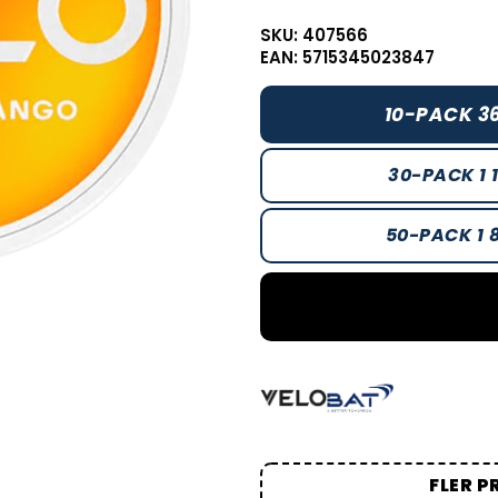
SKU: 407566
EAN: 5715345023847
10-PACK 36
30-PACK 1 
50-PACK 1 
FLER P