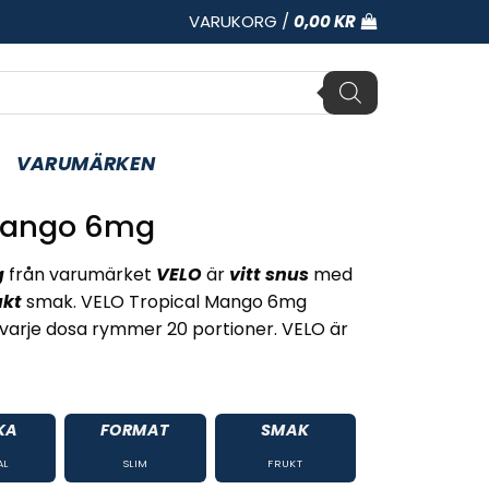
VARUKORG /
0,00
KR
VARUMÄRKEN
 Mango 6mg
g
från varumärket
VELO
är
vitt snus
med
ukt
smak. VELO Tropical Mango 6mg
varje dosa rymmer 20 portioner. VELO är
KA
FORMAT
SMAK
AL
SLIM
FRUKT