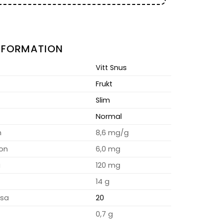
NFORMATION
Vitt Snus
Frukt
Slim
Normal
m
8,6 mg/g
ion
6,0 mg
a
120 mg
14 g
osa
20
0,7 g