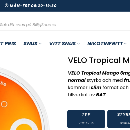
00
MÅN-FRE 08:30-19:30
oduktsökning
T PRIS
SNUS
VITT SNUS
NIKOTINFRITT
VELO Tropical
VELO Tropical Mango 6m
normal
styrka och med
fr
kommer i
slim
format och 
tillverkat av
BAT
.
TYP
STYR
VITT SNUS
NORM