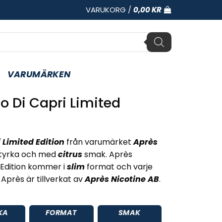
VARUKORG /
0,00
KR
VARUMÄRKEN
o Di Capri Limited
 Limited Edition
från varumärket
Après
tyrka och med
citrus
smak. Après
d Edition kommer i
slim
format och varje
Après är tillverkat av
Après Nicotine AB
.
KA
FORMAT
SMAK