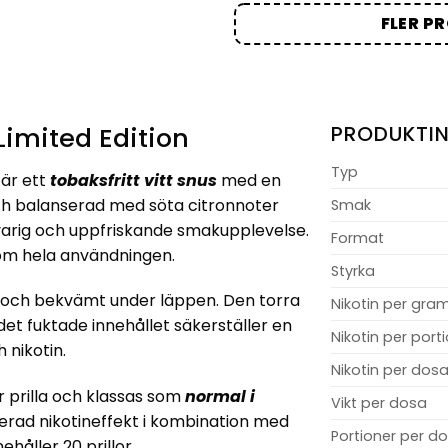
FLER P
Limited Edition
PRODUKTI
Typ
är ett
tobaksfritt vitt snus
med en
och balanserad med söta citronnoter
Smak
gvarig och uppfriskande smakupplevelse.
Format
enom hela användningen.
Styrka
t och bekvämt under läppen. Den torra
Nikotin per gra
et fuktade innehållet säkerställer en
Nikotin per port
 nikotin.
Nikotin per dos
r prilla och klassas som
normal i
Vikt per dosa
serad nikotineffekt i kombination med
Portioner per d
ehåller 20 prillor.