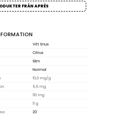
RODUKTER FRÅN APRÈS
NFORMATION
Vitt Snus
Citrus
Slim
Normal
m
10,0 mg/g
ion
5,5 mg
a
110 mg
11 g
osa
20