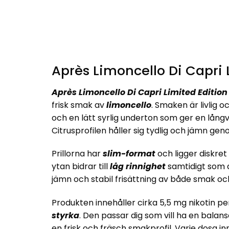
Après Limoncello Di Capri 
Après Limoncello Di Capri Limited Edition
frisk smak av
limoncello
. Smaken är livlig 
och en lätt syrlig underton som ger en lån
Citrusprofilen håller sig tydlig och jämn g
Prillorna har
slim-format
och ligger diskre
ytan bidrar till
låg rinnighet
samtidigt som d
jämn och stabil frisättning av både smak och
Produkten innehåller cirka 5,5 mg nikotin pe
styrka
. Den passar dig som vill ha en balan
en frisk och fräsch smakprofil. Varje dosa inn