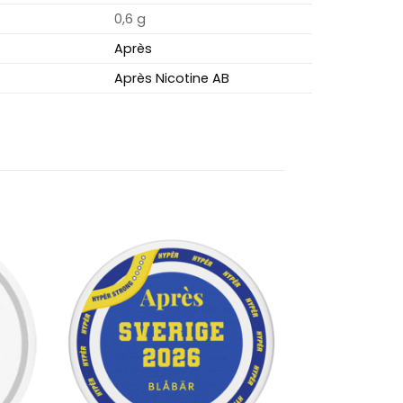
0,6 g
Après
Après Nicotine AB