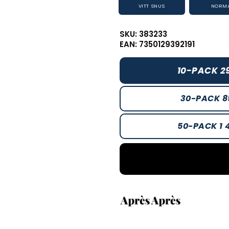
VITT SNUS
NORM
SKU: 383233
EAN: 7350129392191
10-PACK 2
30-PACK 8
50-PACK 1 