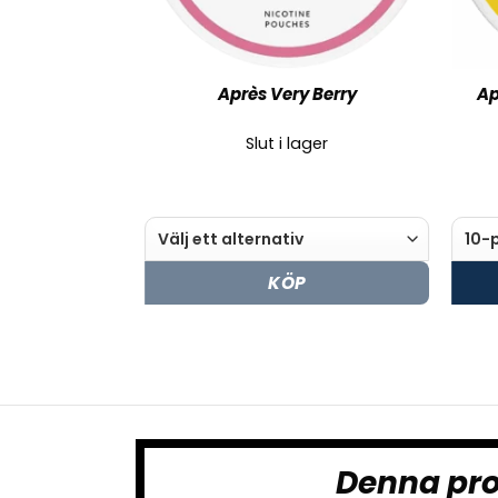
Après Very Berry
Ap
Slut i lager
KÖP
Denna pro