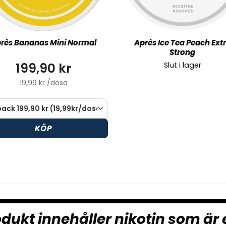
rès Bananas Mini Normal
Après Ice Tea Peach Ext
Strong
199,90 kr
Slut i lager
19,99 kr /dosa
KÖP
dukt innehåller nikotin som är 