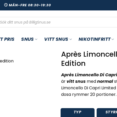
00
MÅN-FRE 08:30-19:30
oduktsökning
T PRIS
SNUS
VITT SNUS
NIKOTINFRITT
Après Limoncell
Edition
Après Limoncello Di Capri
är
vitt snus
med
normal
s
Limoncello Di Capri Limite
dosa rymmer 20 portioner. 
TYP
STYR