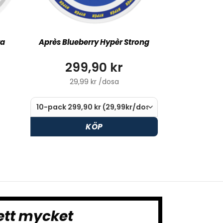
ra
Après Blueberry Hypèr Strong
299,90 kr
29,99 kr /dosa
KÖP
ett mycket