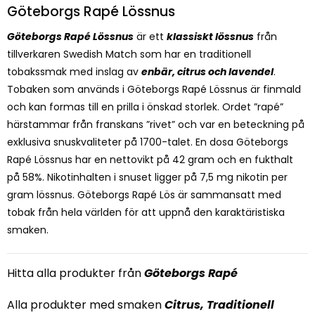
Göteborgs Rapé Lössnus
Göteborgs Rapé Lössnus
är ett
klassiskt lössnus
från
tillverkaren Swedish Match som har en traditionell
tobakssmak med inslag av
enbär, citrus och lavendel
.
Tobaken som används i Göteborgs Rapé Lössnus är finmald
och kan formas till en prilla i önskad storlek. Ordet ”rapé”
härstammar från franskans ”rivet” och var en beteckning på
exklusiva snuskvaliteter på 1700-talet. En dosa Göteborgs
Rapé Lössnus har en nettovikt på 42 gram och en fukthalt
på 58%. Nikotinhalten i snuset ligger på 7,5 mg nikotin per
gram lössnus. Göteborgs Rapé Lös är sammansatt med
tobak från hela världen för att uppnå den karaktäristiska
smaken.
Hitta alla produkter från
Göteborgs Rapé
Alla produkter med smaken
Citrus
,
Traditionell