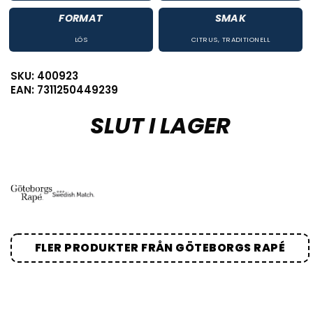
FORMAT
SMAK
LÖS
CITRUS
,
TRADITIONELL
SKU: 400923
EAN: 7311250449239
SLUT I LAGER
FLER PRODUKTER FRÅN GÖTEBORGS RAPÉ