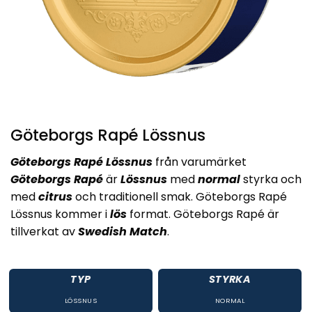
Göteborgs Rapé Lössnus
Göteborgs Rapé Lössnus
från varumärket
Göteborgs Rapé
är
Lössnus
med
normal
styrka och
med
citrus
och traditionell smak. Göteborgs Rapé
Lössnus kommer i
lös
format. Göteborgs Rapé är
tillverkat av
Swedish Match
.
TYP
STYRKA
LÖSSNUS
NORMAL