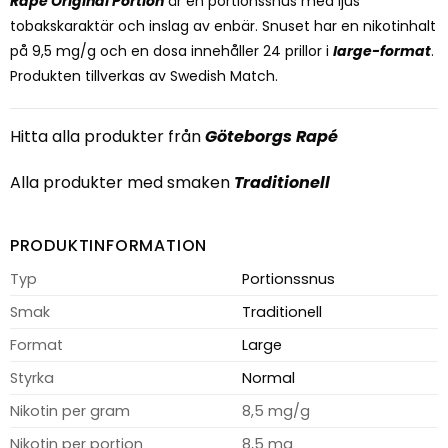
Rapé Original Portion
är en portionssnus med ljus
tobakskaraktär och inslag av enbär. Snuset har en nikotinhalt
på 9,5 mg/g och en dosa innehåller 24 prillor i
large-format
.
Produkten tillverkas av Swedish Match.
Hitta alla produkter från
Göteborgs Rapé
Alla produkter med smaken
Traditionell
PRODUKTINFORMATION
Typ
Portionssnus
Smak
Traditionell
Format
Large
Styrka
Normal
Nikotin per gram
8,5 mg/g
Nikotin per portion
8,5 mg