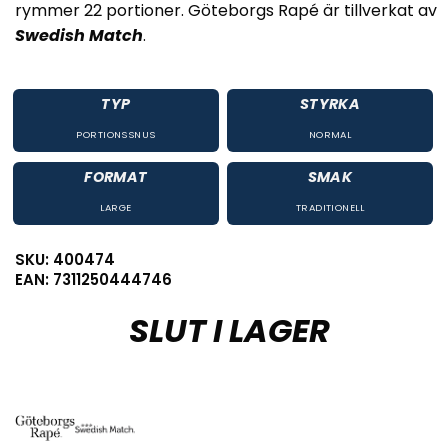
rymmer 22 portioner. Göteborgs Rapé är tillverkat av
Swedish Match
.
TYP
STYRKA
PORTIONSSNUS
NORMAL
FORMAT
SMAK
LARGE
TRADITIONELL
SKU: 400474
EAN: 7311250444746
SLUT I LAGER