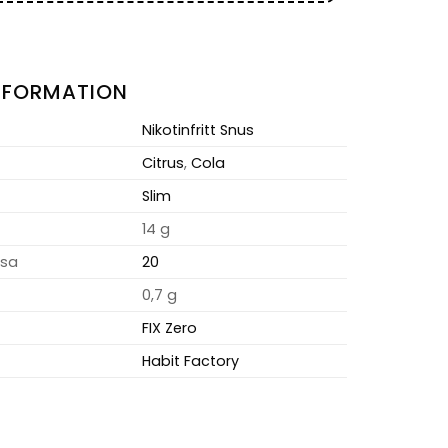
NFORMATION
Nikotinfritt Snus
Citrus
,
Cola
Slim
14 g
osa
20
0,7 g
FIX Zero
Habit Factory