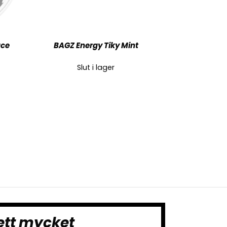
uce
BAGZ Energy Tiky Mint
Slut i lager
ett mycket