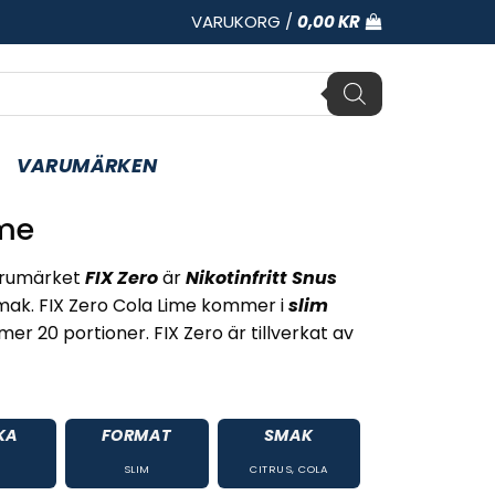
VARUKORG /
0,00
KR
VARUMÄRKEN
ime
arumärket
FIX Zero
är
Nikotinfritt Snus
mak. FIX Zero Cola Lime kommer i
slim
r 20 portioner. FIX Zero är tillverkat av
KA
FORMAT
SMAK
SLIM
CITRUS
,
COLA