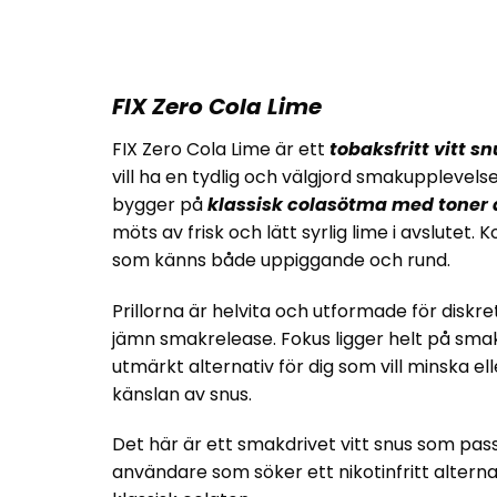
FIX Zero Cola Lime
FIX Zero Cola Lime är ett
tobaksfritt vitt s
vill ha en tydlig och välgjord smakupplevels
bygger på
klassisk colasötma med toner 
möts av frisk och lätt syrlig lime i avslute
som känns både uppiggande och rund.
Prillorna är helvita och utformade för disk
jämn smakrelease. Fokus ligger helt på smaken
utmärkt alternativ för dig som vill minska el
känslan av snus.
Det här är ett smakdrivet vitt snus som pass
användare som söker ett nikotinfritt alterna