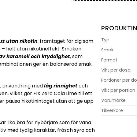
PRODUKTI
Typ
nus utan nikotin
, framtaget för dig som
e – helt utan nikotineffekt. Smaken
Smak
av karamell och kryddighet
, som
Format
t. Kombinationen ger en balanserad smak
Vikt per dosa
Portioner per d
ret användning med
låg rinnighet
och
Vikt per portion
, vilket gör FIX Zero Cola Lime till ett
Varumärke
ler pausa nikotinintaget utan att ge upp
Tillverkare
ar lika bra för nybörjare som för vana
tiv med tydlig karaktär, fräsch syra och