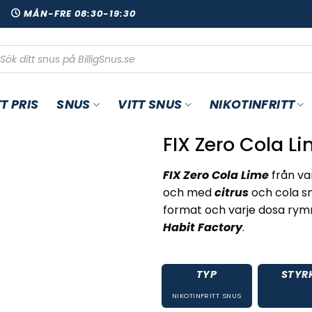
00
MÅN-FRE 08:30-19:30
oduktsökning
T PRIS
SNUS
VITT SNUS
NIKOTINFRITT
FIX Zero Cola L
FIX Zero Cola Lime
från v
och med
citrus
och cola s
format och varje dosa rymme
Habit Factory
.
TYP
STYR
NIKOTINFRITT SNUS