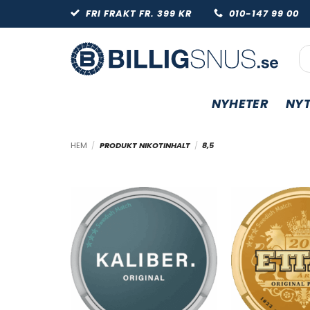
Skip
FRI FRAKT FR. 399 KR
010-147 99 
to
content
Pr
NYHETER
NYT
HEM
/
PRODUKT NIKOTINHALT
/
8,5