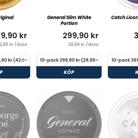
iginal
General Slim White
Catch Licor
Portion
79,90 kr
299,90 kr
3
2,66 kr /dosa
29,99 kr /dosa
P
KÖP