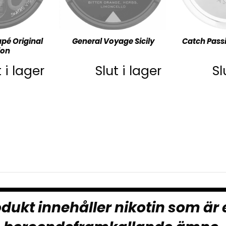
pé Original
General Voyage Sicily
Catch Pass
ion
t i lager
Slut i lager
Sl
dukt innehåller nikotin som är 