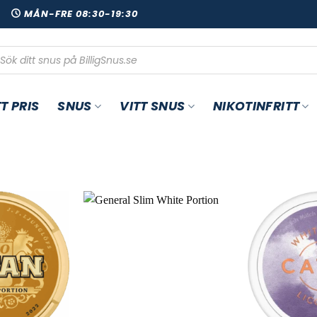
00
MÅN-FRE 08:30-19:30
oduktsökning
T PRIS
SNUS
VITT SNUS
NIKOTINFRITT