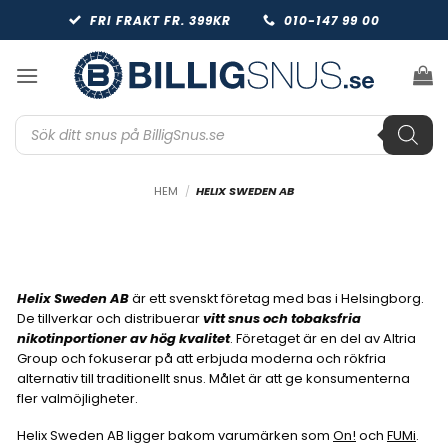
Skip
FRI FRAKT FR. 399KR
010-147 99 00
to
content
Produktsökning
HEM
/
HELIX SWEDEN AB
Helix Sweden AB
är ett svenskt företag med bas i Helsingborg.
De tillverkar och distribuerar
vitt snus och tobaksfria
nikotinportioner av hög kvalitet
. Företaget är en del av Altria
Group och fokuserar på att erbjuda moderna och rökfria
alternativ till traditionellt snus. Målet är att ge konsumenterna
fler valmöjligheter.
Helix Sweden AB ligger bakom varumärken som
On!
och
FUMi
.