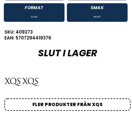
FORMAT
SMAK
SLIM
MINT
SKU: 409273
EAN: 5707294419376
SLUT I LAGER
FLER PRODUKTER FRÅN XQS