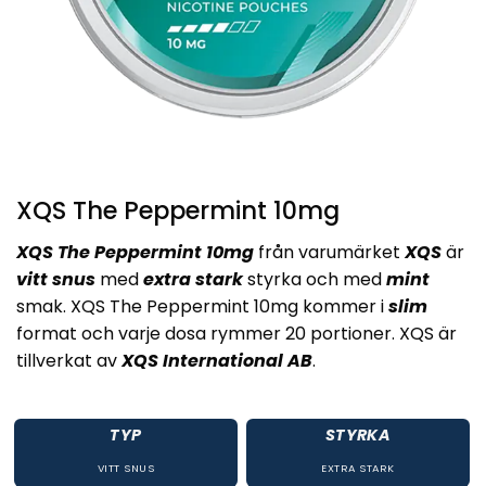
XQS The Peppermint 10mg
XQS The Peppermint 10mg
från varumärket
XQS
är
vitt snus
med
extra stark
styrka och med
mint
smak. XQS The Peppermint 10mg kommer i
slim
format och varje dosa rymmer 20 portioner. XQS är
tillverkat av
XQS International AB
.
TYP
STYRKA
VITT SNUS
EXTRA STARK