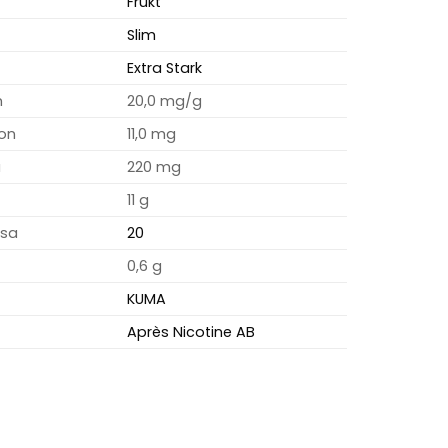
Frukt
Slim
Extra Stark
m
20,0 mg/g
ion
11,0 mg
a
220 mg
11 g
osa
20
0,6 g
KUMA
Après Nicotine AB