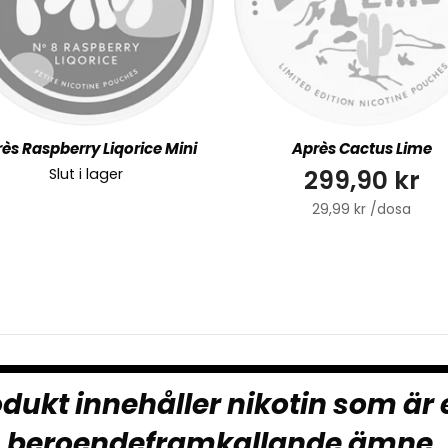
ès Raspberry Liqorice Mini
Après Cactus Lime
299,90 kr
Slut i lager
29,99 kr /dosa
dukt innehåller nikotin som är 
beroendeframkallande ämne.