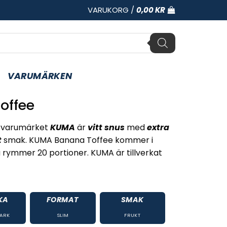
VARUKORG /
0,00
KR
VARUMÄRKEN
offee
 varumärket
KUMA
är
vitt snus
med
extra
t
smak. KUMA Banana Toffee kommer i
 rymmer 20 portioner. KUMA är tillverkat
KA
FORMAT
SMAK
TARK
SLIM
FRUKT