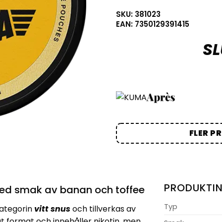
SKU: 381023
EAN: 7350129391415
SL
FLER P
PRODUKTI
ed smak av banan och toffee
Typ
kategorin
vitt snus
och tillverkas av
t format och innehåller nikotin, men