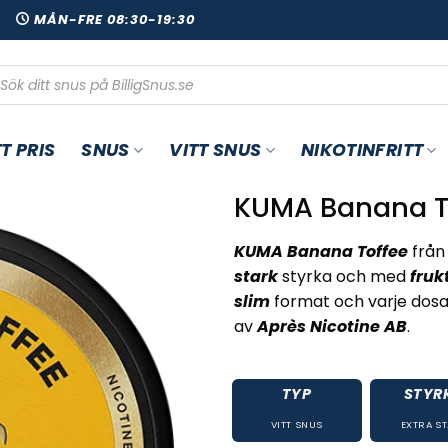
00
MÅN-FRE 08:30-19:30
oduktsökning
T PRIS
SNUS
VITT SNUS
NIKOTINFRITT
KUMA Banana T
KUMA Banana Toffee
från
stark
styrka och med
fruk
slim
format och varje dosa
av
Après Nicotine AB
.
TYP
STYR
VITT SNUS
EXTRA S