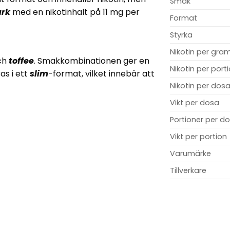
Smak
ark
med en nikotinhalt på 11 mg per
Format
Styrka
Nikotin per gra
ch
toffee
. Smakkombinationen ger en
Nikotin per port
as i ett
slim
-format, vilket innebär att
Nikotin per dos
Vikt per dosa
Portioner per d
Vikt per portion
Varumärke
Tillverkare