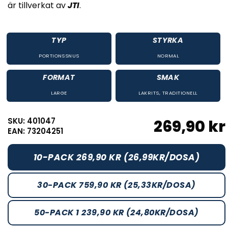
är tillverkat av
JTI
.
TYP
STYRKA
PORTIONSSNUS
NORMAL
FORMAT
SMAK
LARGE
LAKRITS
,
TRADITIONELL
SKU: 401047
269,90 kr
EAN: 73204251
10-PACK 269,90 KR (26,99KR/DOSA)
30-PACK 759,90 KR (25,33KR/DOSA)
50-PACK 1 239,90 KR (24,80KR/DOSA)