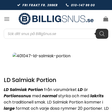
Skip
FRI FRAKT FR. 399KR
010-147 99 00
to
content
Produktsökning
LD Salmiak Portion
LD Salmiak Portion
från varumärket
LD
är
Portionssnus
med
normal
styrka och med
lakrits
och traditionell smak. LD Salmiak Portion kommer i
large
format och varje dosa rymmer 20 portioner. LD