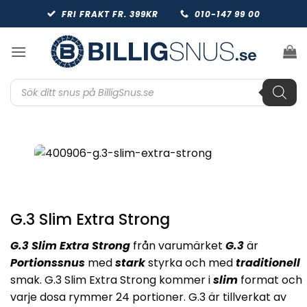
Skip
FRI FRAKT FR. 399KR
010-147 99 00
to
content
Produktsökning
G.3 Slim Extra Strong
G.3 Slim Extra Strong
från varumärket
G.3
är
Portionssnus
med
stark
styrka och med
traditionell
smak. G.3 Slim Extra Strong kommer i
slim
format och
varje dosa rymmer 24 portioner. G.3 är tillverkat av