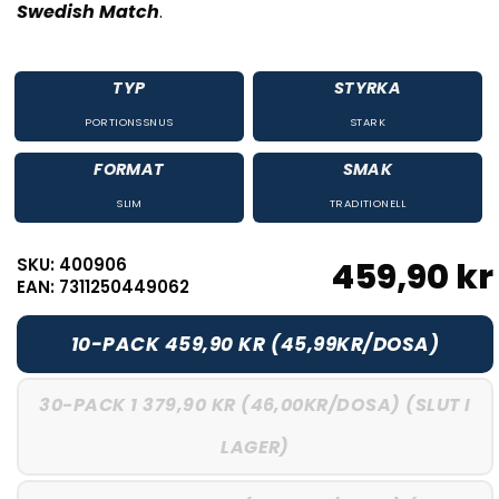
Swedish Match
.
TYP
STYRKA
PORTIONSSNUS
STARK
FORMAT
SMAK
SLIM
TRADITIONELL
SKU: 400906
459,90 kr
EAN: 7311250449062
10-PACK 459,90 KR (45,99KR/DOSA)
30-PACK 1 379,90 KR (46,00KR/DOSA) (SLUT I
LAGER)