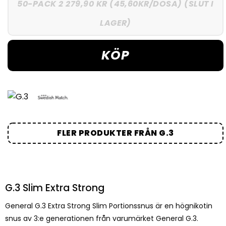
50-PACK 2 279,90 KR (45,60KR/DOSA) (SLUT I
LAGER)
KÖP
FLER PRODUKTER FRÅN G.3
G.3 Slim Extra Strong
General G.3 Extra Strong Slim Portionssnus är en högnikotin
snus av 3:e generationen från varumärket General G.3.