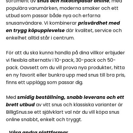
sortiment av
snus och nikotinpåsar online
, med
populära varumärken, moderna smaker och ett
utbud som passar både nya och erfarna
snusanvändare. Vi kombinerar
prisvärdhet med
en trygg köpupplevelse
där kvalitet, service och
enkelhet alltid står i centrum.
För att du ska kunna handla på dina villkor erbjuder
vi flexibla alternativ i 10-pack, 30-pack och 50-
pack. Oavsett om du vill prova nya produkter, hitta
en ny favorit eller bunkra upp med snus till bra pris,
finns ett upplägg som passar dig.
Med
smidig beställning, snabb leverans och ett
brett utbud
av vitt snus och klassiska varianter är
BilligSnus.se ett självklart val när du vill köpa snus
online snabbt, enkelt och tryggt.
Våra andra plattformar