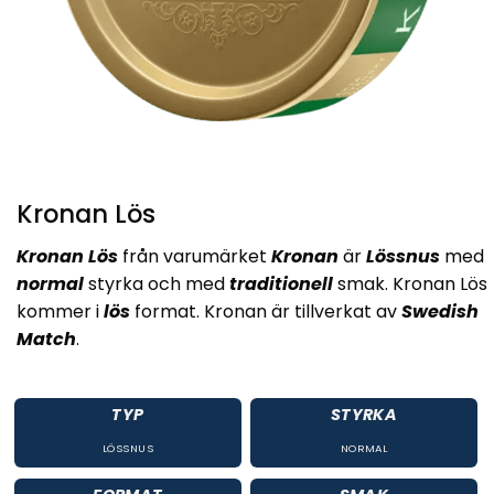
Kronan Lös
Kronan Lös
från varumärket
Kronan
är
Lössnus
med
normal
styrka och med
traditionell
smak. Kronan Lös
kommer i
lös
format. Kronan är tillverkat av
Swedish
Match
.
TYP
STYRKA
LÖSSNUS
NORMAL