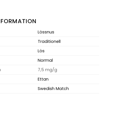
NFORMATION
Lössnus
Traditionell
Lös
Normal
m
7,5 mg/g
Ettan
Swedish Match