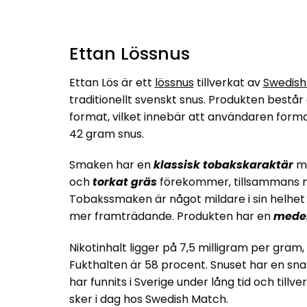
Ettan Lössnus
Ettan Lös är ett
lössnus
tillverkat av
Swedish
traditionellt svenskt snus. Produkten består
format, vilket innebär att användaren formar 
42 gram snus.
Smaken har en
klassisk
tobakskaraktär
m
och
torkat
gräs
förekommer, tillsammans m
Tobakssmaken är något mildare i sin helhet v
mer framträdande. Produkten har en
mede
Nikotinhalt ligger på 7,5 milligram per gram,
Fukthalten är 58 procent. Snuset har en sna
har funnits i Sverige under lång tid och tillv
sker i dag hos Swedish Match.