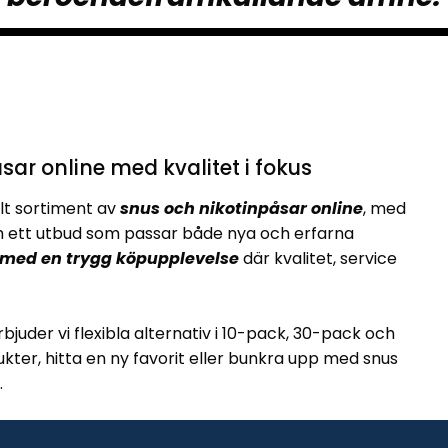
sar online med kvalitet i fokus
lt sortiment av
snus och nikotinpåsar online
, med
ett utbud som passar både nya och erfarna
 med en trygg köpupplevelse
där kvalitet, service
rbjuder vi flexibla alternativ i 10-pack, 30-pack och
kter, hitta en ny favorit eller bunkra upp med snus
.
ch ett brett utbud
av vitt snus och klassiska