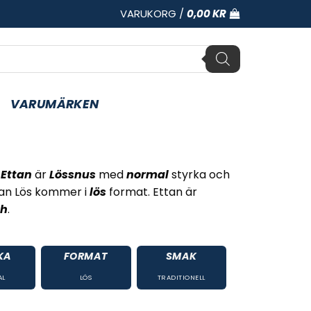
VARUKORG /
0,00
KR
VARUMÄRKEN
t
Ettan
är
Lössnus
med
normal
styrka och
an Lös kommer i
lös
format. Ettan är
ch
.
KA
FORMAT
SMAK
AL
LÖS
TRADITIONELL