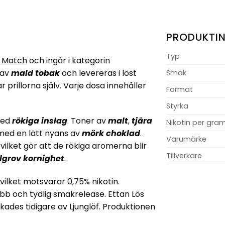
PRODUKTI
Typ
 Match
och ingår i kategorin
 av
mald tobak
och levereras i löst
Smak
prillorna själv. Varje dosa innehåller
Format
Styrka
ed
rökiga
inslag
. Toner av
malt
,
tjära
Nikotin per gra
ed en lätt nyans av
mörk
choklad
.
Varumärke
ilket gör att de rökiga aromerna blir
Tillverkare
lgrov
kornighet
.
 vilket motsvarar 0,75% nikotin.
bb och tydlig smakrelease. Ettan Lös
erkades tidigare av Ljunglöf. Produktionen