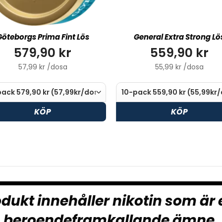
Göteborgs Prima Fint Lös
General Extra Strong Lö
579,90 kr
559,90 kr
57,99 kr /dosa
55,99 kr /dosa
KÖP
KÖP
dukt innehåller nikotin som är 
beroendeframkallande ämne.