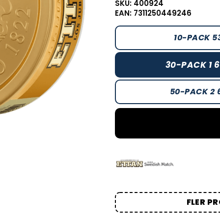
SKU: 400924
EAN: 7311250449246
10-PACK 5
30-PACK 1 
50-PACK 2 
FLER P