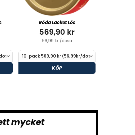
s
Röda Lacket Lös
569,90 kr
56,99 kr /dosa
KÖP
ett mycket