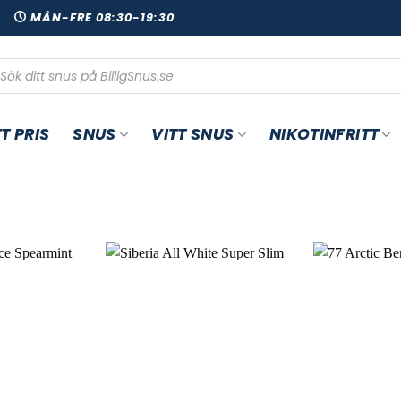
00
MÅN-FRE 08:30-19:30
oduktsökning
T PRIS
SNUS
VITT SNUS
NIKOTINFRITT