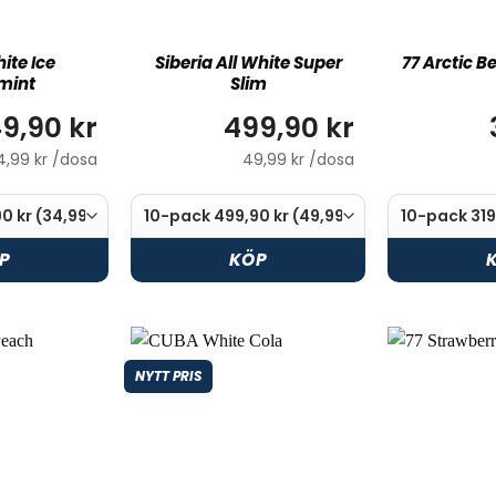
ite Ice
Siberia All White Super
77 Arctic B
mint
Slim
9,90 kr
499,90 kr
4,99 kr /dosa
49,99 kr /dosa
P
KÖP
NYTT PRIS