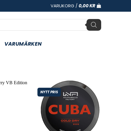
VARUKORG /
0,00
KR
VARUMÄRKEN
NYTT PRIS