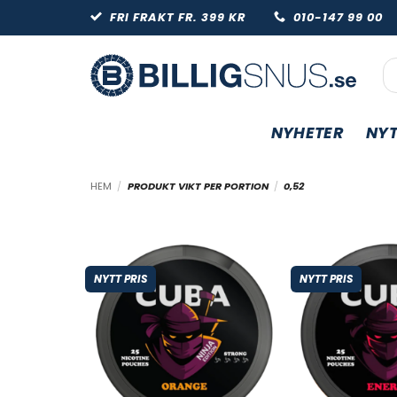
Skip
FRI FRAKT FR. 399 KR
010-147 99 
to
content
Pr
NYHETER
NYT
HEM
/
PRODUKT VIKT PER PORTION
/
0,52
NYTT PRIS
NYTT PRIS