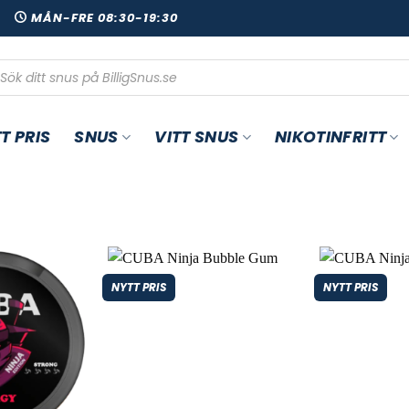
00
MÅN-FRE 08:30-19:30
oduktsökning
T PRIS
SNUS
VITT SNUS
NIKOTINFRITT
NYTT PRIS
NYTT PRIS