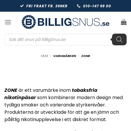
Skip
FRI FRAKT FR. 399KR
010-147 99 00
to
content
Produktsökning
HEM
/
VARUMÄRKEN
/
ZONE
ZONE
är ett varumärke inom
tobaksfria
nikotinpåsar
som kombinerar modern design med
tydliga smaker och varierande styrkenivåer.
Produkterna är utvecklade för att ge en jämn och
pålitlig nikotinupplevelse i ett diskret format.