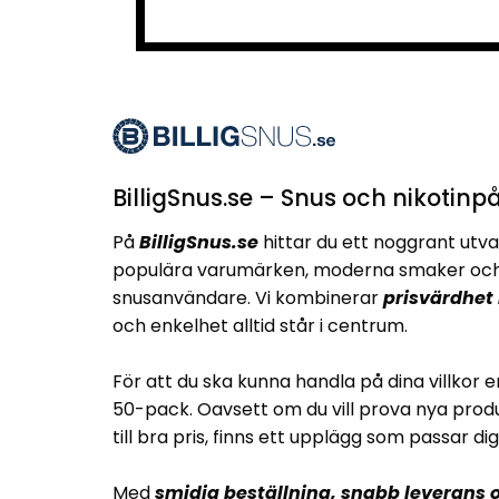
BilligSnus.se – Snus och nikotinpå
På
BilligSnus.se
hittar du ett noggrant utva
populära varumärken, moderna smaker och 
snusanvändare. Vi kombinerar
prisvärdhet
och enkelhet alltid står i centrum.
För att du ska kunna handla på dina villkor e
50-pack. Oavsett om du vill prova nya produ
till bra pris, finns ett upplägg som passar dig
Med
smidig beställning, snabb leverans o