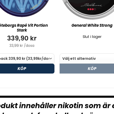
teborgs Rapé Vit Portion
General White Strong
Stark
339,90 kr
Slut i lager
33,99 kr /dosa
KÖP
KÖP
dukt innehåller nikotin som är 