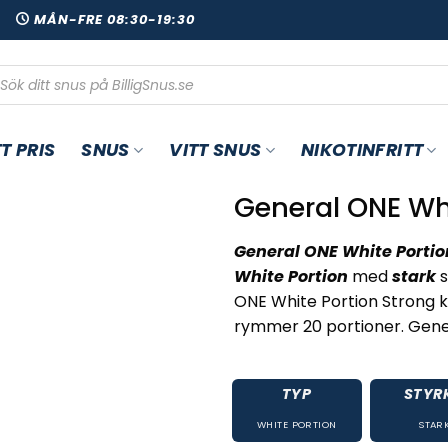
00
MÅN-FRE 08:30-19:30
oduktsökning
T PRIS
SNUS
VITT SNUS
NIKOTINFRITT
General ONE Whi
General ONE White Portio
White Portion
med
stark
s
ONE White Portion Strong
rymmer 20 portioner. Gener
TYP
STYR
WHITE PORTION
STAR