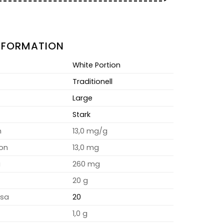
NFORMATION
White Portion
Traditionell
Large
Stark
m
13,0 mg/g
ion
13,0 mg
a
260 mg
20 g
osa
20
1,0 g