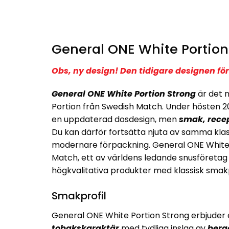
General ONE White Portion
Obs, ny design! Den tidigare designen 
General ONE White Portion Strong
är det 
Portion från Swedish Match. Under hösten 2
en uppdaterad dosdesign, men
smak, rece
Du kan därför fortsätta njuta av samma klas
modernare förpackning. General ONE White P
Match, ett av världens ledande snusföretag
högkvalitativa produkter med klassisk smakp
Smakprofil
General ONE White Portion Strong erbjuder
tobakskaraktär
med tydliga inslag av
berg