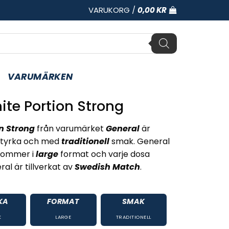
VARUKORG /
0,00
KR
VARUMÄRKEN
te Portion Strong
n Strong
från varumärket
General
är
tyrka och med
traditionell
smak. General
 kommer i
large
format och varje dosa
al är tillverkat av
Swedish Match
.
KA
FORMAT
SMAK
K
LARGE
TRADITIONELL