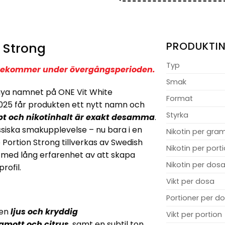
 Strong
PRODUKTI
Typ
förekommer under övergångsperioden.
Smak
nya namnet på ONE Vit White
Format
025 får produkten ett nytt namn och
Styrka
pt och nikotinhalt är exakt desamma
.
siska smakupplevelse – nu bara i en
Nikotin per gra
ortion Strong tillverkas av Swedish
Nikotin per port
 med lång erfarenhet av att skapa
Nikotin per dos
rofil.
Vikt per dosa
Portioner per d
 en
ljus och kryddig
Vikt per portion
amott och citrus
, samt en subtil ton