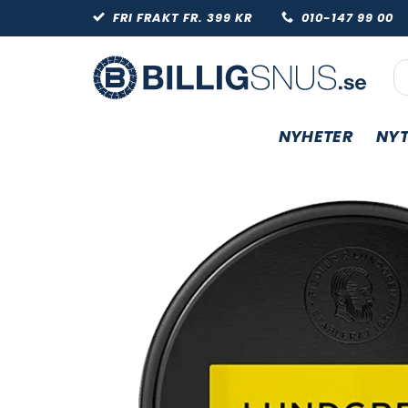
Skip
FRI FRAKT FR. 399 KR
010-147 99 
to
content
Pr
NYHETER
NYT