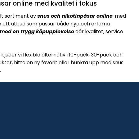
sar online med kvalitet i fokus
lt sortiment av
snus och nikotinpåsar online
, med
ett utbud som passar både nya och erfarna
 med en trygg köpupplevelse
där kvalitet, service
rbjuder vi flexibla alternativ i 10-pack, 30-pack och
kter, hitta en ny favorit eller bunkra upp med snus
.
ch ett brett utbud
av vitt snus och klassiska
är du vill köpa snus online snabbt, enkelt och tryggt.
Allmänna vil
Copyright 