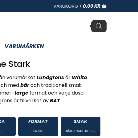
VARUKORG /
0,00
KR
VARUMÄRKEN
e Stark
ån varumärket
Lundgrens
är
White
och med
bär
och traditionell smak.
mmer i
large
format och varje dosa
rens är tillverkat av
BAT
.
KA
FORMAT
SMAK
K
LARGE
BÄR
,
TRADITIONELL