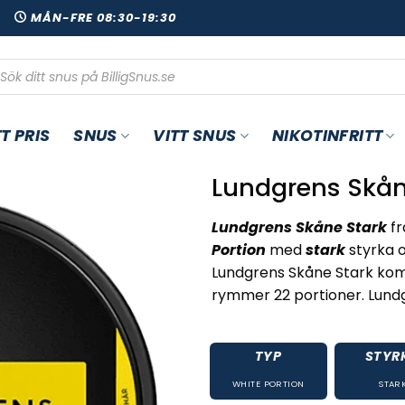
00
MÅN-FRE 08:30-19:30
oduktsökning
T PRIS
SNUS
VITT SNUS
NIKOTINFRITT
Lundgrens Skån
Lundgrens Skåne Stark
fr
Portion
med
stark
styrka 
Lundgrens Skåne Stark ko
rymmer 22 portioner. Lundg
TYP
STYR
WHITE PORTION
STAR