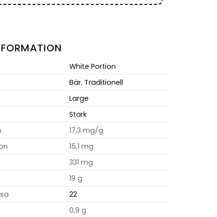
NFORMATION
White Portion
Bär
,
Traditionell
Large
Stark
m
17,3 mg/g
ion
15,1 mg
a
331 mg
19 g
osa
22
0,9 g