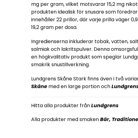
mg per gram, vilket motsvarar 15,2 mg nikoti
produkten idealisk för snusare som föredrar 
innehåller 22 prillor, där varje prilla väger 0
19,2 gram per dosa.
Ingredienserna inkluderar tobak, vatten, sal
salmiak och lakritspulver. Denna omsorgsf
en högkvalitativ produkt som speglar Lundgr
smakrik snustillverkning.
Lundgrens Skåne Stark finns även i två varia
Skåne
med en large portion och
Lundgrens
Hitta alla produkter från
Lundgrens
Alla produkter med smaken
Bär
,
Traditione