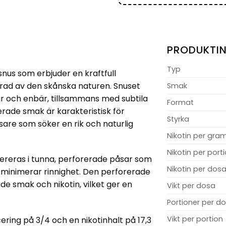
PRODUKTI
Typ
snus som erbjuder en kraftfull
erad av den skånska naturen. Snuset
Smak
 och enbär, tillsammans med subtila
Format
rade smak är karakteristisk för
Styrka
are som söker en rik och naturlig
Nikotin per gra
Nikotin per port
evereras i tunna, perforerade påsar som
Nikotin per dos
minimerar rinnighet. Den perforerade
de smak och nikotin, vilket ger en
Vikt per dosa
Portioner per d
Vikt per portion
ering på 3/4 och en nikotinhalt på 17,3