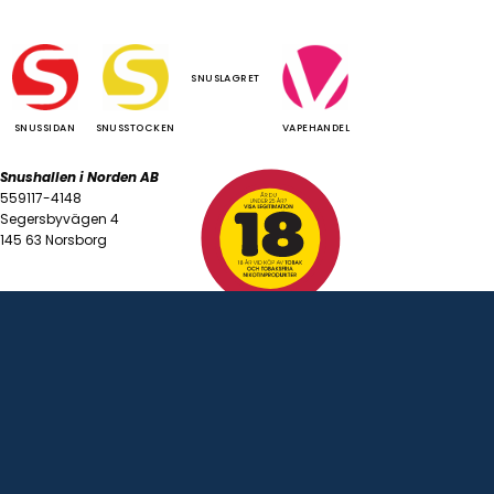
SNUSLAGRET
SNUSSIDAN
SNUSSTOCKEN
VAPEHANDEL
Snushallen i Norden AB
559117-4148
Segersbyvägen 4
145 63 Norsborg
lkor
|
Integritetspolicy
|
Cookiepolicy
© 2026 Snushallen i Norden AB