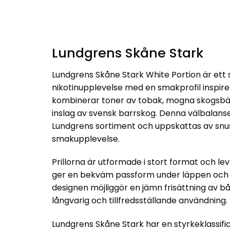
Lundgrens Skåne Stark
Lundgrens Skåne Stark White Portion är ett 
nikotinupplevelse med en smakprofil inspir
kombinerar toner av tobak, mogna skogsbär
inslag av svensk barrskog. Denna välbalanse
Lundgrens sortiment och uppskattas av snus
smakupplevelse.
Prillorna är utformade i stort format och l
ger en bekväm passform under läppen och 
designen möjliggör en jämn frisättning av bå
långvarig och tillfredsställande användning.
Lundgrens Skåne Stark har en styrkeklassific