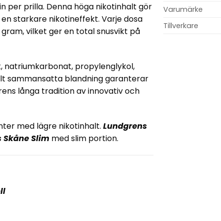
n per prilla. Denna höga nikotinhalt gör
Varumärke
en starkare nikotineffekt. Varje dosa
Tillverkare
,9 gram, vilket ger en total snusvikt på
t, natriumkarbonat, propylenglykol,
ullt sammansatta blandning garanterar
ens långa tradition av innovativ och
nter med lägre nikotinhalt.
Lundgrens
 Skåne Slim
med slim portion.
ll