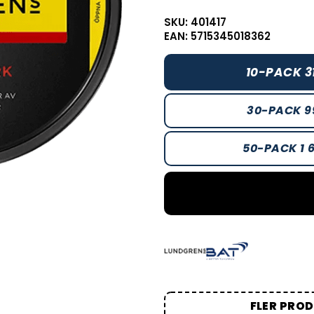
SKU: 401417
EAN: 5715345018362
10-PACK 3
30-PACK 9
50-PACK 1 
FLER PRO