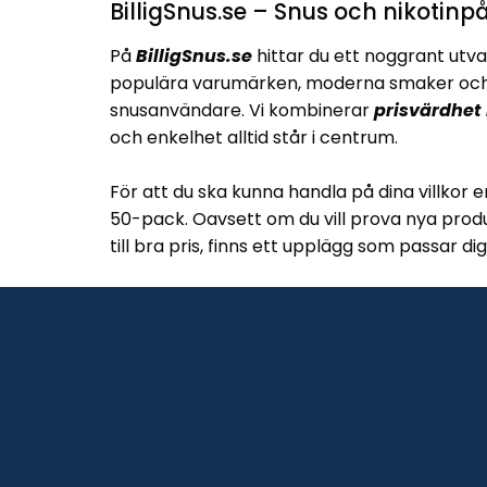
BilligSnus.se – Snus och nikotinpå
På
BilligSnus.se
hittar du ett noggrant utva
populära varumärken, moderna smaker och 
snusanvändare. Vi kombinerar
prisvärdhet
och enkelhet alltid står i centrum.
För att du ska kunna handla på dina villkor e
50-pack. Oavsett om du vill prova nya produ
till bra pris, finns ett upplägg som passar dig
Med
smidig beställning, snabb leverans o
varianter är BilligSnus.se ett självklart val n