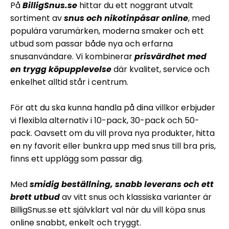
På
BilligSnus.se
hittar du ett noggrant utvalt
sortiment av
snus och nikotinpåsar online
, med
populära varumärken, moderna smaker och ett
utbud som passar både nya och erfarna
snusanvändare. Vi kombinerar
prisvärdhet med
en trygg köpupplevelse
där kvalitet, service och
enkelhet alltid står i centrum.
För att du ska kunna handla på dina villkor erbjuder
vi flexibla alternativ i 10-pack, 30-pack och 50-
pack. Oavsett om du vill prova nya produkter, hitta
en ny favorit eller bunkra upp med snus till bra pris,
finns ett upplägg som passar dig.
Med
smidig beställning, snabb leverans och ett
brett utbud
av vitt snus och klassiska varianter är
BilligSnus.se ett självklart val när du vill köpa snus
online snabbt, enkelt och tryggt.