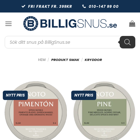
Skip
FRI FRAKT FR. 399KR
010-147 99 00
to
content
Produktsökning
HEM
/
PRODUKT SMAK
/
KRYDDOR
NYTT PRIS
NYTT PRIS