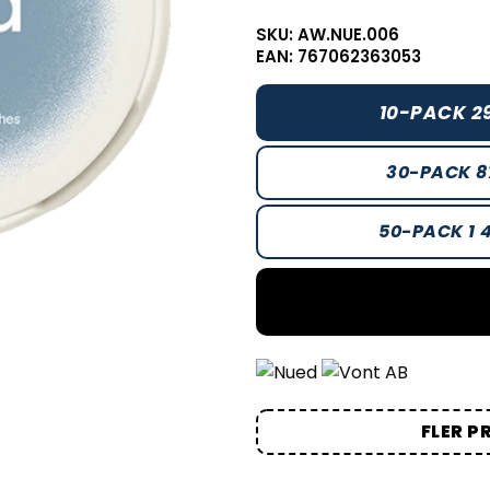
SKU: AW.NUE.006
EAN: 767062363053
10-PACK 2
30-PACK 8
50-PACK 1 
FLER P