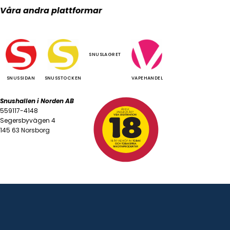
Våra andra plattformar
SNUSLAGRET
SNUSSIDAN
SNUSSTOCKEN
VAPEHANDEL
Snushallen i Norden AB
559117-4148
Segersbyvägen 4
145 63 Norsborg
lkor
|
Integritetspolicy
|
Cookiepolicy
© 2026 Snushallen i Norden AB