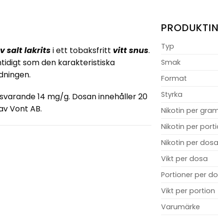
PRODUKTI
Typ
 salt lakrits
i ett tobaksfritt
vitt snus
.
tidigt som den karakteristiska
Smak
dningen.
Format
Styrka
tsvarande
14 mg/g
. Dosan innehåller 20
 av Vont AB.
Nikotin per gra
Nikotin per port
Nikotin per dos
Vikt per dosa
Portioner per d
Vikt per portion
Varumärke