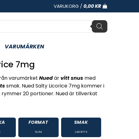
VARUKORG /
0,00
KR
VARUMÄRKEN
rice 7mg
rån varumärket
Nued
är
vitt snus
med
its
smak. Nued Salty Licorice 7mg kommer i
rymmer 20 portioner. Nued är tillverkat
KA
FORMAT
SMAK
K
SLIM
LAKRITS