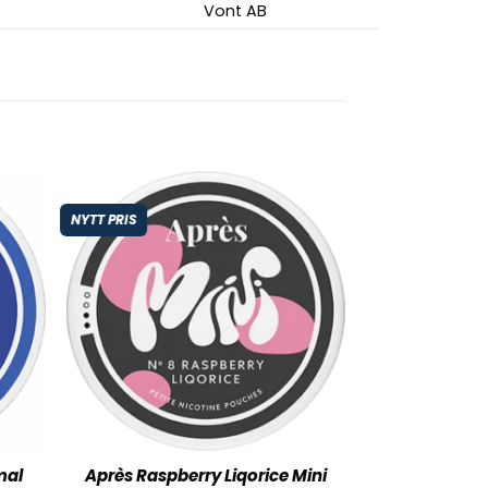
Vont AB
NYTT PRIS
mal
Après Raspberry Liqorice Mini