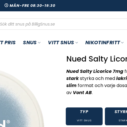
00
MÅN-FRE 08:30-19:30
oduktsökning
T PRIS
SNUS
VITT SNUS
NIKOTINFRITT
Nued Salty Lico
Nued Salty Licorice 7mg
f
stark
styrka och med
lakr
slim
format och varje dosa 
av
Vont AB
.
TYP
STYR
VITT SNUS
STAR