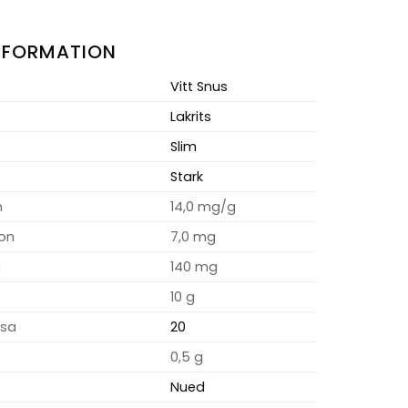
NFORMATION
Vitt Snus
Lakrits
Slim
Stark
m
14,0 mg/g
ion
7,0 mg
a
140 mg
10 g
osa
20
0,5 g
Nued